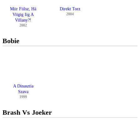
Miir Fiilsz, Há
Direkt Torz
2004
Viigig Iig A
Villany?!
2002
Bobie
A Dinasztia
Szava
1999
Brash Vs Joeker