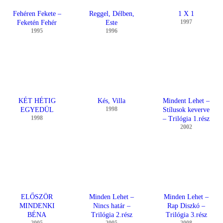
Fehéren Fekete –
Reggel, Délben,
1 X 1
1997
Feketén Fehér
Este
1995
1996
KÉT HÉTIG
Kés, Villa
Mindent Lehet –
1998
EGYEDÜL
Stílusok keverve
1998
– Trilógia 1.rész
2002
ELŐSZÖR
Minden Lehet –
Minden Lehet –
MINDENKI
Nincs határ –
Rap Diszkó –
BÉNA
Trilógia 2.rész
Trilógia 3.rész