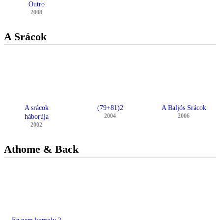
Outro
2008
A Srácok
A srácok
(79+81)2
A Baljós Srácok
2004
2006
háborúja
2002
Athome & Back