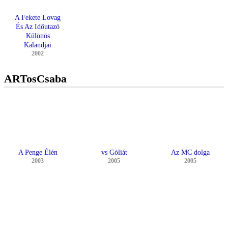
A Fekete Lovag
És Az Időutazó
Különös
Kalandjai
2002
ARTosCsaba
A Penge Élén
vs Góliát
Az MC dolga
2003
2005
2005