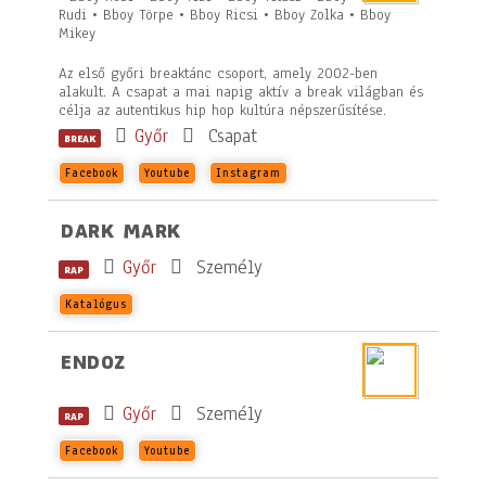
Rudi • Bboy Törpe • Bboy Ricsi • Bboy Zolka • Bboy
Mikey
Az első győri breaktánc csoport, amely 2002-ben
alakult. A csapat a mai napig aktív a break világban és
célja az autentikus hip hop kultúra népszerűsítése.
Győr
Csapat
BREAK
Facebook
Youtube
Instagram
DARK MARK
Győr
Személy
RAP
Katalógus
ENDOZ
Győr
Személy
RAP
Facebook
Youtube