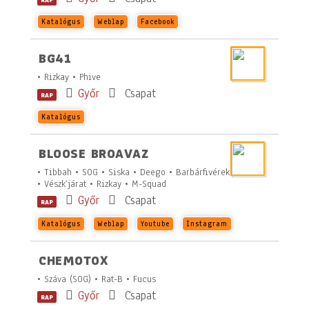
Katalógus
Weblap
Facebook
BG41
• Rizkay • Phive
Győr
Csapat
RAP
Katalógus
BLOOSE BROAVAZ
• Tibbah • SOG • Siska • Deego • Barbárfivérek
• Vészk’járat • Rizkay • M-Squad
Győr
Csapat
RAP
Katalógus
Weblap
Youtube
Instagram
CHEMOTOX
• Száva (SOG) • Rat-B • Fucus
Győr
Csapat
RAP