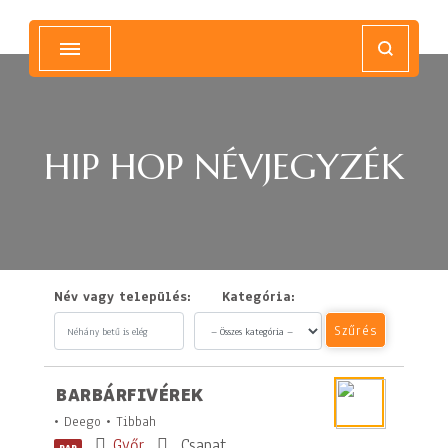
Magyar Hip Hop Archívum
Magyarország
HIP HOP NÉVJEGYZÉK
Név vagy település:
Kategória:
Szűrés
BARBÁRFIVÉREK
• Deego • Tibbah
Győr
Csapat
RAP