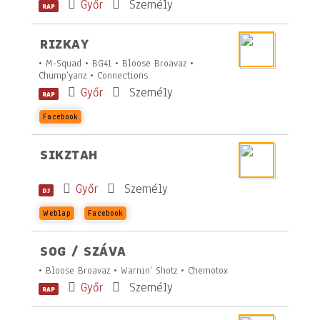
Győr
Személy
RAP
RIZKAY
• M-Squad • BG41 • Bloose Broavaz •
Chump’yanz • Connections
Győr
Személy
RAP
Facebook
SIKZTAH
Győr
Személy
DJ
Weblap
Facebook
SOG / SZÁVA
• Bloose Broavaz • Warnin’ Shotz • Chemotox
Győr
Személy
RAP