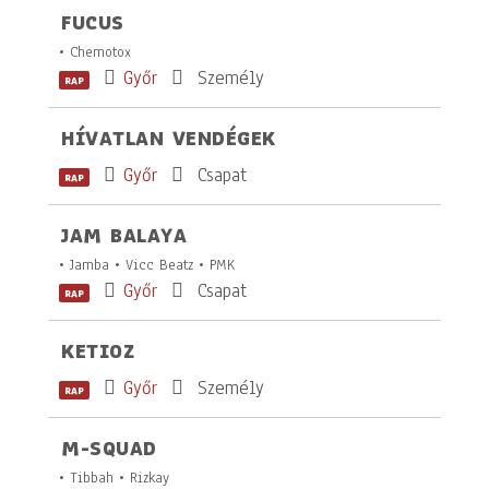
FUCUS
• Chemotox
Győr
Személy
RAP
HÍVATLAN VENDÉGEK
Győr
Csapat
RAP
JAM BALAYA
• Jamba • Vicc Beatz • PMK
Győr
Csapat
RAP
KETIOZ
Győr
Személy
RAP
M-SQUAD
• Tibbah • Rizkay