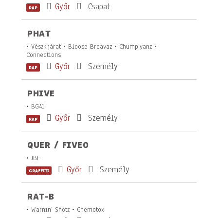
Győr
Csapat
RAP
PHAT
• Vészk’járat • Bloose Broavaz • Chump’yanz •
Connections
Győr
Személy
RAP
PHIVE
• BG41
Győr
Személy
RAP
QUER / FIVEO
• JBF
Győr
Személy
GRAFFITI
RAT-B
• Warnin’ Shotz • Chemotox