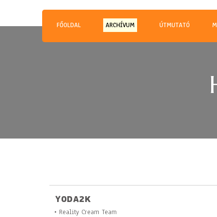
Magyar Hip Hop Archívu
Magyarország
FŐOLDAL
ARCHÍVUM
ÚTMUTATÓ
M
YODA2K
• Reality Cream Team