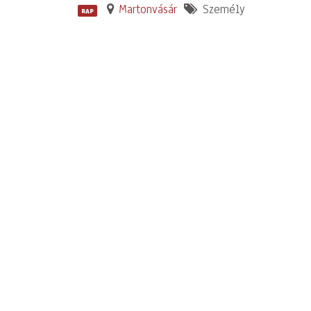
Martonvásár
Személy
RAP