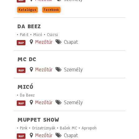
Katalógus
Facebook
DA BEEZ
• Pat-E • Micó • Csicsi
Mezőtúr
Csapat
RAP
MC DC
Mezőtúr
Személy
RAP
MICÓ
• Da Beez
Mezőtúr
Személy
RAP
MUPPET SHOW
• Pink • Orizatriznyák • Balek MC • Apropoh
Mezőtúr
Csapat
RAP