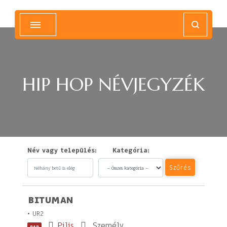
Magyar Hip Hop Archívum
Magyarország
HIP HOP NÉVJEGYZÉK
Név vagy település:
Kategória:
Szűrés
BITUMAN
• UR2
Pilis
Személy
RAP