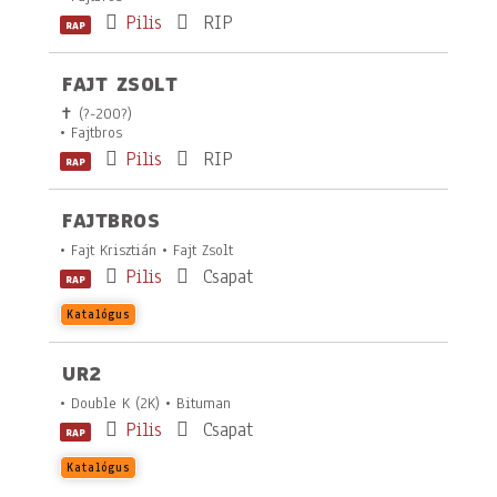
Pilis
RIP
RAP
FAJT ZSOLT
✝ (?-200?)
• Fajtbros
Pilis
RIP
RAP
FAJTBROS
• Fajt Krisztián • Fajt Zsolt
Pilis
Csapat
RAP
Katalógus
UR2
• Double K (2K) • Bituman
Pilis
Csapat
RAP
Katalógus