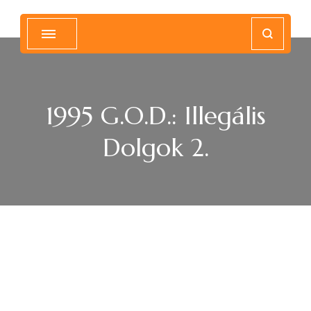
Magyar Hip Hop Archívum
Magyarország
1995 G.O.D.: Illegális
Dolgok 2.