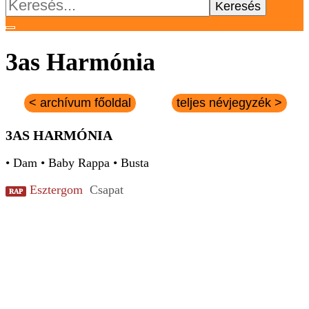
Keresés:
3as Harmónia
< archívum főoldal
teljes névjegyzék >
3AS HARMÓNIA
• Dam • Baby Rappa • Busta
Esztergom
Csapat
RAP