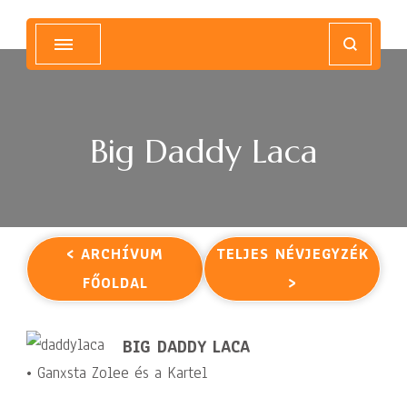
Magyar Hip Hop Archívum
Magyarország
Big Daddy Laca
< ARCHÍVUM
TELJES NÉVJEGYZÉK
FŐOLDAL
>
BIG DADDY LACA
• Ganxsta Zolee és a Kartel