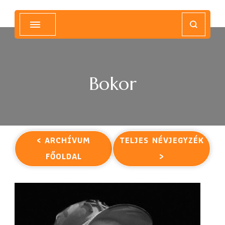
Magyar Hip Hop Archívum
Magyarország
Bokor
< ARCHÍVUM
TELJES NÉVJEGYZÉK
FŐOLDAL
>