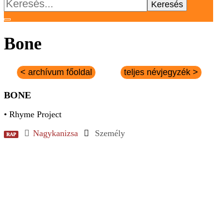
Keresés:
Bone
< archívum főoldal
teljes névjegyzék >
BONE
• Rhyme Project
Nagykanizsa
Személy
RAP