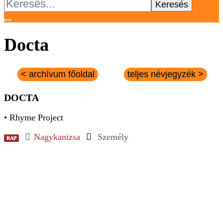
Keresés:
Docta
< archívum főoldal
teljes névjegyzék >
DOCTA
• Rhyme Project
Nagykanizsa
Személy
RAP