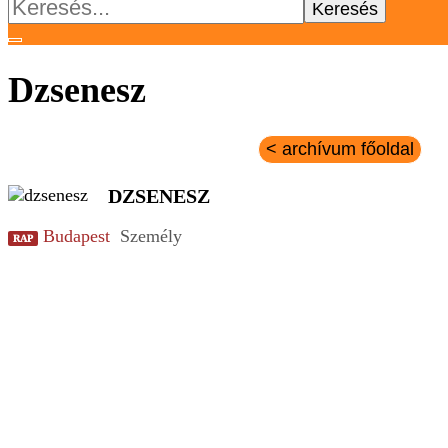
Keresés:
Dzsenesz
< archívum főoldal
DZSENESZ
Budapest
Személy
RAP