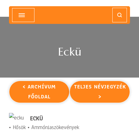
Magyar Hip Hop Archívum
Magyarország
Eckü
< ARCHÍVUM
TELJES NÉVJEGYZÉK
FŐOLDAL
>
ECKÜ
• Hősök • Ammóniaszökevények