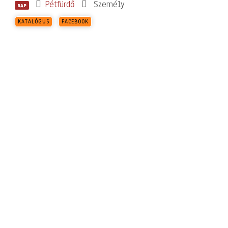
Pétfürdő
Személy
RAP
KATALÓGUS
FACEBOOK