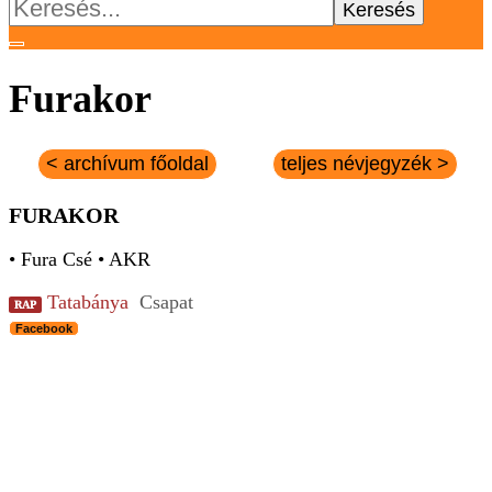
Keresés:
Furakor
< archívum főoldal
teljes névjegyzék >
FURAKOR
• Fura Csé • AKR
Tatabánya
Csapat
RAP
Facebook