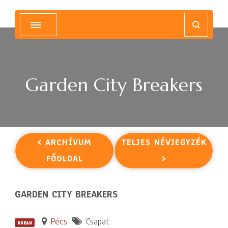
Magyar Hip Hop Archívum
Magyarország
Garden City Breakers
< ARCHÍVUM
TELJES NÉVJEGYZÉK
FŐOLDAL
>
GARDEN CITY BREAKERS
Pécs
Csapat
BREAK