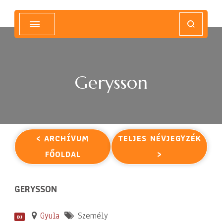
Magyar Hip Hop Archívum
Magyarország
Gerysson
< ARCHÍVUM
TELJES NÉVJEGYZÉK
FŐOLDAL
>
GERYSSON
Gyula
Személy
DJ