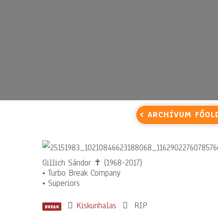
< ARCHÍVUM FŐOL
Gillich Sándor ✝ (1968-2017)
• Turbo Break Company
• Superiors
Kiskunhalas
RIP
BREAK