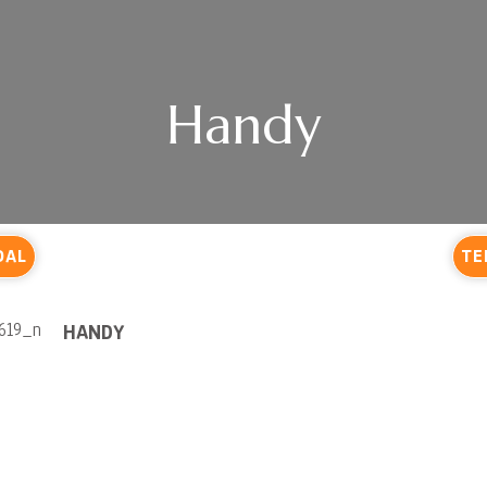
Handy
DAL
TE
HANDY