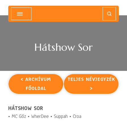
Magyar Hip Hop Archívum
Magyarország
Hátshow Sor
< ARCHÍVUM
TELJES NÉVJEGYZÉK
FŐOLDAL
>
HÁTSHOW SOR
• MC Gőz • WherDee • Suppah • Croa