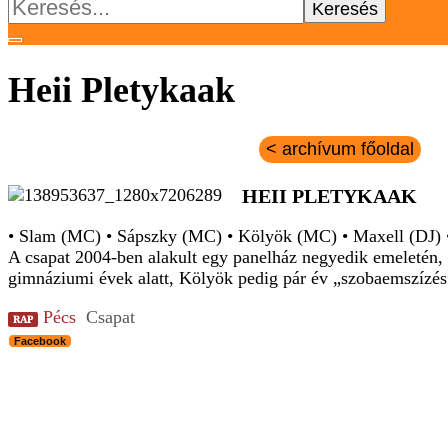
Keresés:
Heii Pletykaak
< archívum főoldal
HEII PLETYKAAK
• Slam (MC) • Sápszky (MC) • Kölyök (MC) • Maxell (DJ) 
A csapat 2004-ben alakult egy panelház negyedik emeletén, 
gimnáziumi évek alatt, Kölyök pedig pár év „szobaemszízés”
Pécs
Csapat
RAP
Facebook