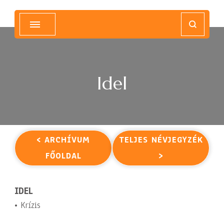
Magyar Hip Hop Archívum
Magyarország
Idel
< ARCHÍVUM
TELJES NÉVJEGYZÉK
FŐOLDAL
>
IDEL
• Krízis