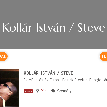
Kollár István / Steve
DAL
TE
KOLLÁR ISTVÁN / STEVE
3x Világ és 3x Európa Bajnok Electric Boogie tá
Pécs
Személy
BREAK