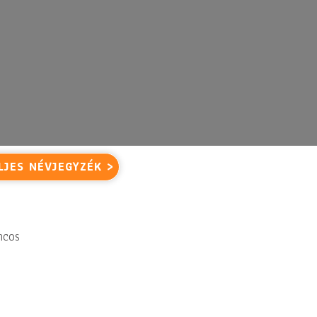
LJES NÉVJEGYZÉK >
ncos