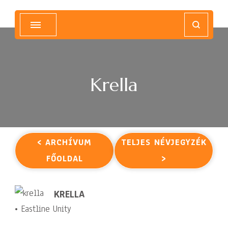
Magyar Hip Hop Archívum
Magyarország
Krella
< ARCHÍVUM
TELJES NÉVJEGYZÉK
FŐOLDAL
>
KRELLA
• Eastline Unity