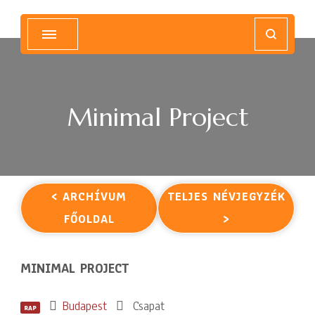
Magyar Hip Hop Archívum
Magyarország
Minimal Project
< ARCHÍVUM
TELJES NÉVJEGYZÉK
FŐOLDAL
>
MINIMAL PROJECT
Budapest
Csapat
RAP