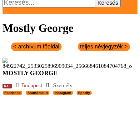
Keresés:
Mostly George
< archívum főoldal
teljes névjegyzék >
MOSTLY GEORGE
Budapest
Személy
RAP
Facebook
Soundcloud
Instagram
Spotify