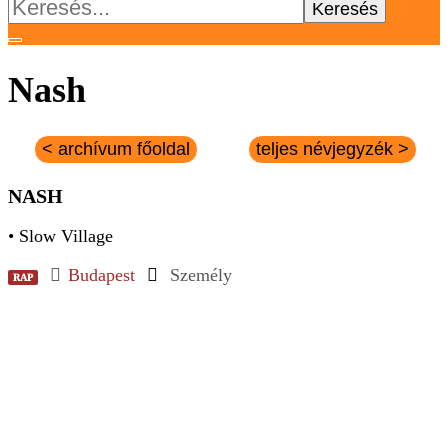
Keresés:
Nash
< archívum főoldal
teljes névjegyzék >
NASH
• Slow Village
Budapest
Személy
RAP