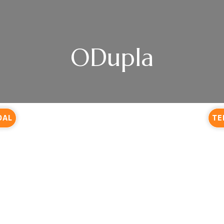
ODupla
DAL
TE