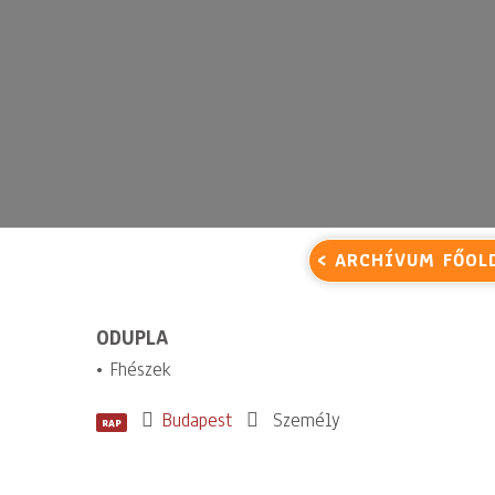
< ARCHÍVUM FŐOL
ODUPLA
• Fhészek
Budapest
Személy
RAP