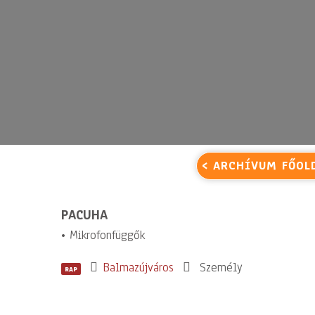
< ARCHÍVUM FŐOL
PACUHA
• Mikrofonfüggők
Balmazújváros
Személy
RAP