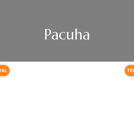
Pacuha
DAL
TE