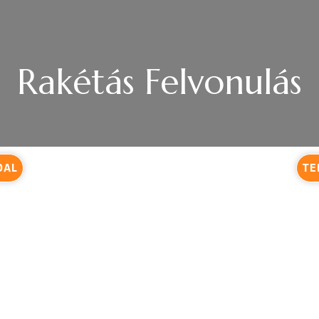
Rakétás Felvonulás
DAL
TE