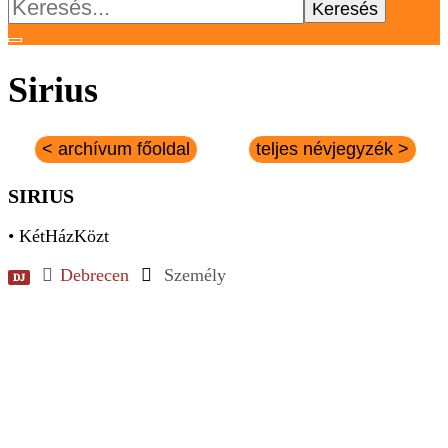
Keresés:
Sirius
< archívum főoldal
teljes névjegyzék >
SIRIUS
• KétHázKözt
Debrecen
Személy
DJ