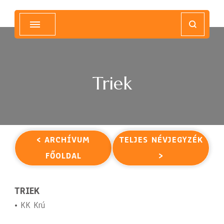
Magyar Hip Hop Archívum
Magyarország
Triek
< ARCHÍVUM
TELJES NÉVJEGYZÉK
FŐOLDAL
>
TRIEK
• KK Krú