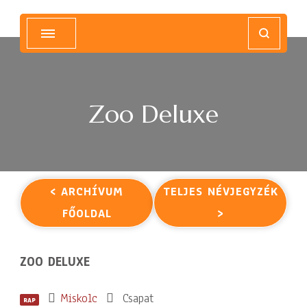
Magyar Hip Hop Archívum
Magyarország
Zoo Deluxe
< ARCHÍVUM
TELJES NÉVJEGYZÉK
FŐOLDAL
>
ZOO DELUXE
Miskolc
Csapat
RAP