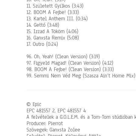
11. Született Gyilkos (3:43)
12. BOOM A Fejbe! (3:33)
13. Kartel Anthem III. (0:34)
14. Gettó (3:48)
15. Izzad A Tököm (4:06)
16. Ganxsta Remix (5:08)
17. Outro (0:24)
96. Oh, Yeah! (Clean Version) (3:19)
97. Figyeld Magad! (Clean Version) (4:12)
98. BOOM A Fejbe! (Clean Version) (3:33)
99. Semmi Nem Véd Meg (Szasza Ain’t Home Mix) 
© Epic
EPC 481557 2, EPC 481557 4
A felvételek a G.O.L.E.M. és a Tom-Tom stúdióban 
Producer: Pierrot
Szövegek: Ganxsta Zolee