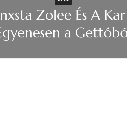
nxsta Zolee És A Kart
Egyenesen a Gettóbó