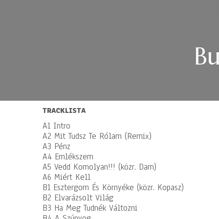
Bu
TRACKLISTA
A1 Intro
A2 Mit Tudsz Te Rólam (Remix)
A3 Pénz
A4 Emlékszem
A5 Vedd Komolyan!!! (közr. Dam)
A6 Miért Kell
B1 Esztergom És Környéke (közr. Kopasz)
B2 Elvarázsolt Világ
B3 Ha Meg Tudnék Változni
B4 A Szúnyog