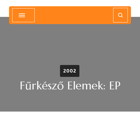
Magyar Hip Hop Archívum
Magyarország
2002
Fűrkésző Elemek: EP