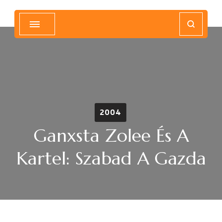
Magyar Hip Hop Archívum
Magyarország
2004
Ganxsta Zolee És A
Kartel: Szabad A Gazda