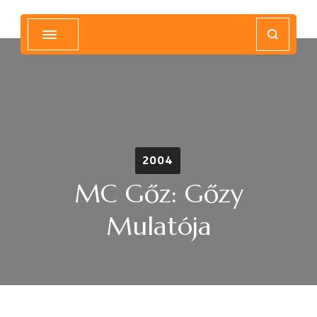
Magyar Hip Hop Archívum
Magyarország
2004
MC Gőz: Gőzy
Mulatója