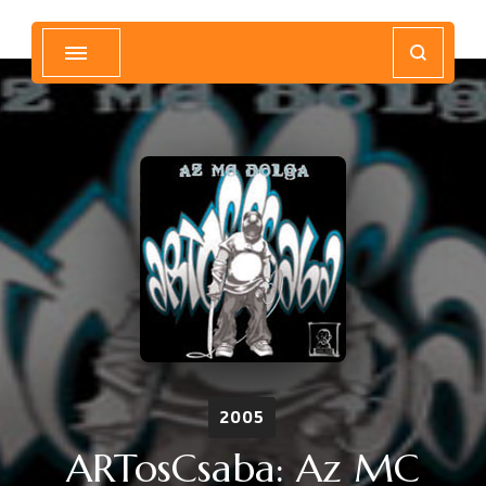
Magyar Hip Hop Archívum
Magyarország
2005
ARTosCsaba: Az MC