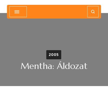
Magyar Hip Hop Archívum
Magyarország
2005
Mentha: Áldozat