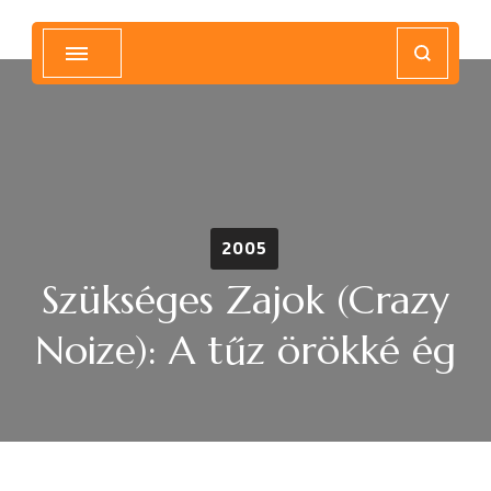
Magyar Hip Hop Archívum
Magyarország
2005
Szükséges Zajok (Crazy
Noize): A tűz örökké ég