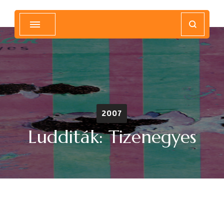
Magyar Hip Hop Archívum
Magyarország
2007
Ludditák: Tizenegyes