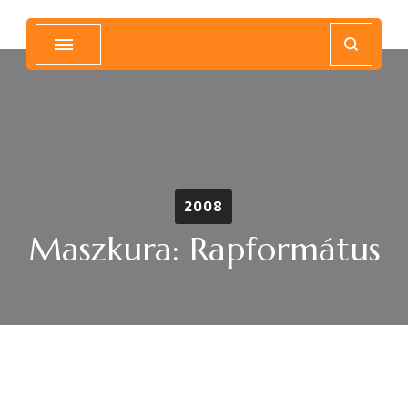
Magyar Hip Hop Archívum
Magyarország
2008
Maszkura: Rapformátus