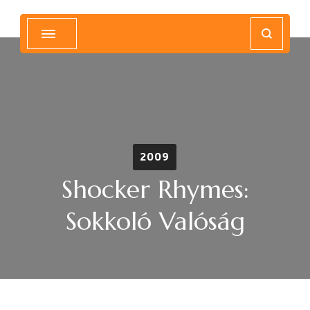
Magyar Hip Hop Archívum
Magyarország
2009
Shocker Rhymes:
Sokkoló Valóság