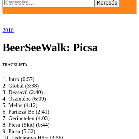
Keresés:
2010
BeerSeeWalk: Picsa
TRACKLISTA
1. Intro (0:57)
2. Globál (3:38)
3. Dezsavű (2:40)
4. Őszintébe (6:09)
5. Melós (4:12)
6. Partizzá Be (2:41)
7. Gerinctelen (4:03)
8. Picsa (Skit) (0:44)
9. Picsa (5:32)
10. Leddánnya Hörr (3:56)