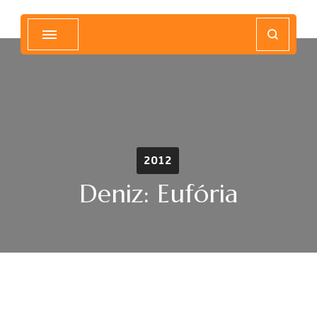
Magyar Hip Hop Archívum
Magyarország
2012
Deniz: Eufória