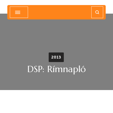
Magyar Hip Hop Archívum
Magyarország
2013
DSP: Rímnapló