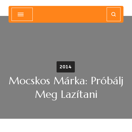
Magyar Hip Hop Archívum
Magyarország
2014
Mocskos Márka: Próbálj
Meg Lazítani