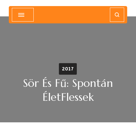
Magyar Hip Hop Archívum
Magyarország
2017
Sör És Fű: Spontán
ÉletFlessek