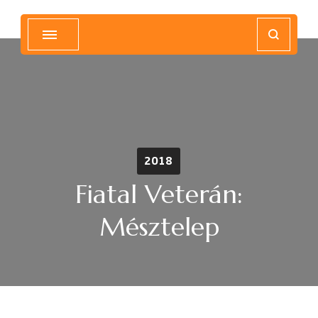
Magyar Hip Hop Archívum
Magyarország
2018
Fiatal Veterán:
Mésztelep