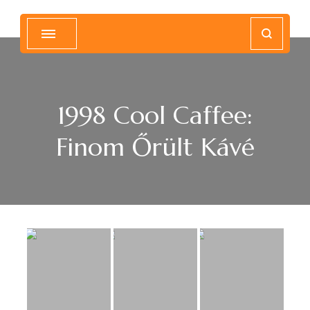
Magyar Hip Hop Archívum
Magyarország
1998 Cool Caffee:
Finom Őrült Kávé