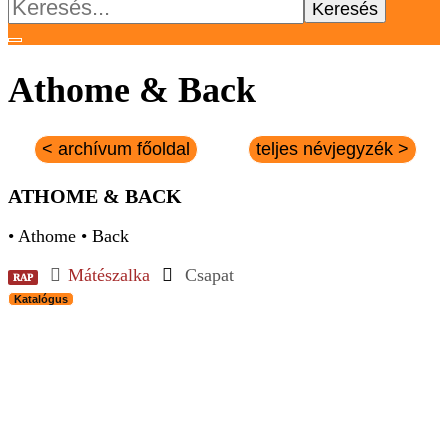
Keresés:
Athome & Back
< archívum főoldal
teljes névjegyzék >
ATHOME & BACK
• Athome • Back
Mátészalka
Csapat
RAP
Katalógus